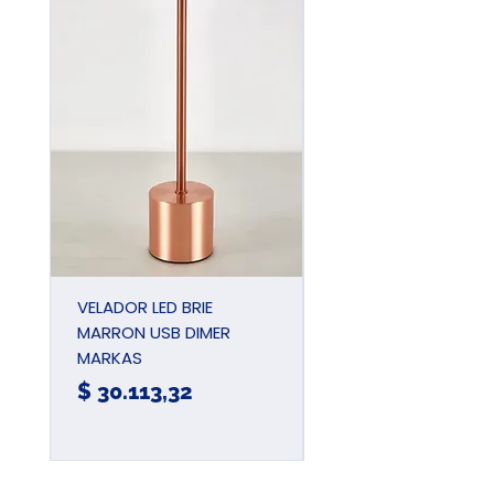
VELADOR LED BRIE
PINZA UNIVERSAL
MARRON USB DIMER
AIISLADA 180MM 7
MARKAS
JDPL1937
Precio
Precio
$ 30.113,32
$ 15.780,57