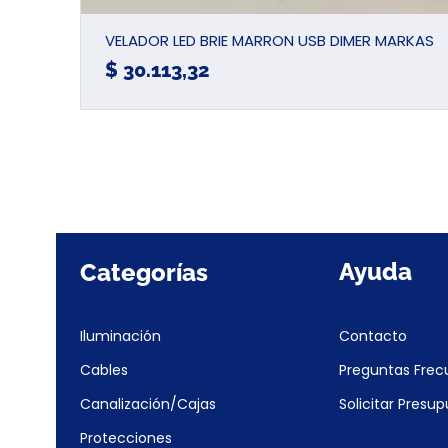
VELADOR LED BRIE MARRON USB DIMER MARKAS
Precio
$ 30.113,32
Ayuda
Categorías
Iluminación
Contacto
Cables
Preguntas Frec
Canalización/Cajas
Solicitar Presu
Protecciones