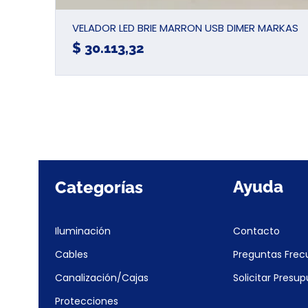
VELADOR LED BRIE MARRON USB DIMER MARKAS
Precio
$ 30.113,32
Ayuda
Categorías
Iluminación
Contacto
Cables
Preguntas Frec
Canalización/Cajas
Solicitar Presu
Protecciones