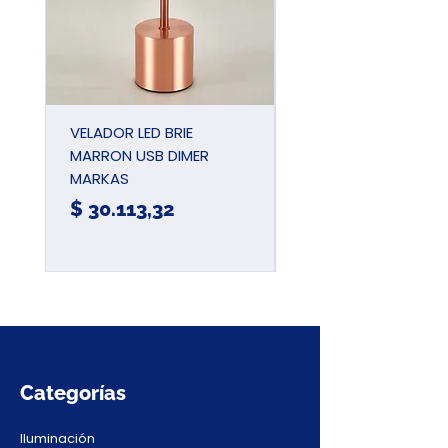
VELADOR LED BRIE
PINZA UNIVERSAL
MARRON USB DIMER
AIISLADA 180MM 7
MARKAS
JDPL1937
Precio
Precio
$ 30.113,32
$ 15.780,57
Categorías
Iluminación