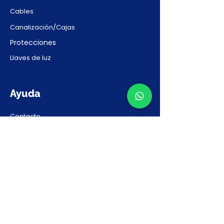
Cables
Canalización/Cajas
Protecciones
Llaves de luz
Ayuda
Contacto
Preguntas Frecuentes
Solicitar Presupuesto
Nosotros
Nosotros
Nuestras marcas