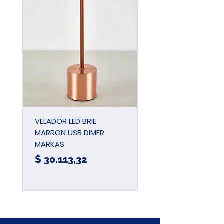
VELADOR LED BRIE
PINZA UNIVERSAL
MARRON USB DIMER
AIISLADA 180MM 7
MARKAS
JDPL1937
Precio
Precio
$ 30.113,32
$ 15.780,57