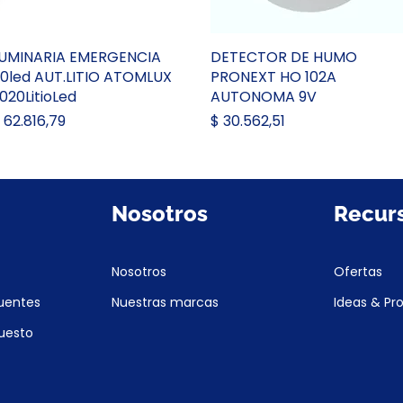
UMINARIA EMERGENCIA
Vista rápida
DETECTOR DE HUMO
Vista rápida
0led AUT.LITIO ATOMLUX
PRONEXT HO 102A
020LitioLed
AUTONOMA 9V
recio
Precio
 62.816,79
$ 30.562,51
Nosotros
Recur
Nosotros
Ofertas
uentes
Nuestras marcas
Ideas & Pr
puesto