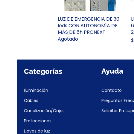
LUZ DE EMERGENCIA DE 30
Vista rápida
L
leds CON AUTONOMÍA DE
6
MÁS DE 6h PRONEXT
2
Agotado
P
$
Ayuda
Categorías
Iluminación
Contacto
Cables
Preguntas Frec
Canalización/Cajas
Solicitar Presu
Protecciones
Llaves de luz