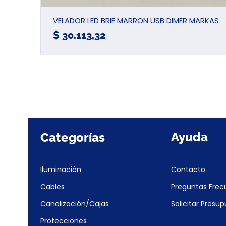
VELADOR LED BRIE MARRON USB DIMER MARKAS
Precio
$ 30.113,32
Ayuda
Categorías
Iluminación
Contacto
Cables
Preguntas Frec
Canalización/Cajas
Solicitar Presu
Protecciones