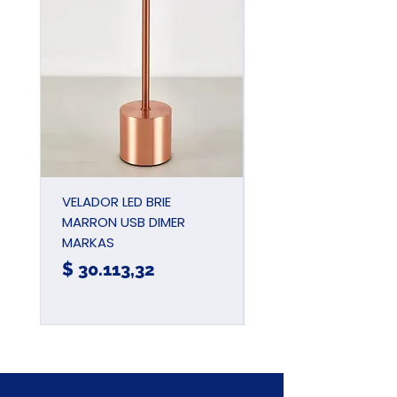
VELADOR LED BRIE
PINZA UNIVERSAL
MARRON USB DIMER
AIISLADA 180MM 7
MARKAS
JDPL1937
Precio
Precio
$ 30.113,32
$ 15.780,57