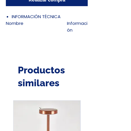
INFORMACIÓN TÉCNICA
Nombre
Informaci
ón
Curva
C
Polos
1
Intensidad Nominal In (A)
25
Tensión nominal (V)
400
Corriente de Cortocircuito
6
Productos
Icc (kA)1
Norma
IEC
similares
60898-1
Vida Útil Mecánica (Ciclos)3
20000
Vida Útil Eléctrica (Ciclos)
10000