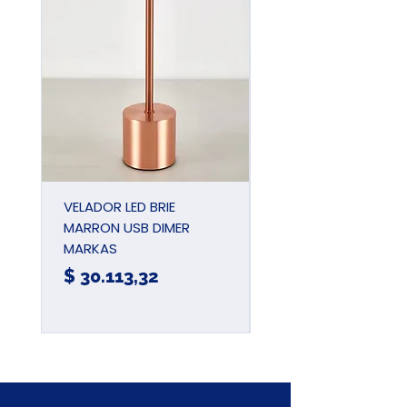
VELADOR LED BRIE
PINZA UNIVERSAL
MARRON USB DIMER
AIISLADA 180MM 7
MARKAS
JDPL1937
Precio
Precio
$ 30.113,32
$ 15.780,57