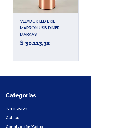
VELADOR LED BRIE
PINZA UNIVERSAL
MARRON USB DIMER
AIISLADA 180MM 7
MARKAS
JDPL1937
Precio
Precio
$ 30.113,32
$ 15.780,57
Categorías
Iluminación
Cables
Canalización/Cajas