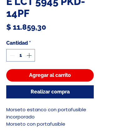
E LCT 5945 PKD-
14PF
Precio
$ 11.859,30
Cantidad
*
Agregar al carrito
Realizar compra
Morseto estanco con portafusible
incorporado
Morseto con portafusible
incorporado de identación múltiple
de doble función (conexión y