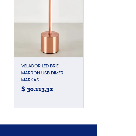
VELADOR LED BRIE
PINZA UNIVERSAL
MARRON USB DIMER
AIISLADA 180MM 7
MARKAS
JDPL1937
Precio
Precio
$ 30.113,32
$ 15.780,57