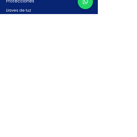
Protecciones
Llaves de luz
Ayuda
Contacto
Preguntas Frecuentes
Solicitar Presupuesto
Nosotros
Nosotros
Nuestras marcas
Recursos