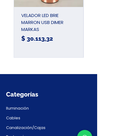
VELADOR LED BRIE
PINZA UNIVERSAL
MARRON USB DIMER
AIISLADA 180MM 7
MARKAS
JDPL1937
Precio
Precio
$ 30.113,32
$ 15.780,57
Categorías
Iluminación
Cables
Canalización/Cajas