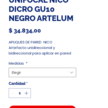
DICRO GU10
NEGRO ARTELUM
Precio
$ 34.834,00
APLIQUES DE PARED NICO
Artefacto unidireccional y
bidireccional para aplicar en pared
apto para intemperie. Apto para
Medidas
*
lámpara dicroica. Cuerpo construido
en aluminio estruido. Tratamiento de
Elegir
pintura en polvo epoxi termo
convertible. Aplicaciones: fachadas,
Cantidad
*
columnas, etc.