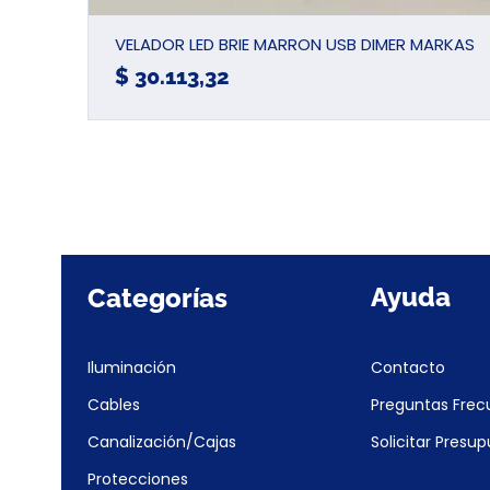
VELADOR LED BRIE MARRON USB DIMER MARKAS
Precio
$ 30.113,32
Ayuda
Categorías
Iluminación
Contacto
Cables
Preguntas Frec
Canalización/Cajas
Solicitar Presu
Protecciones