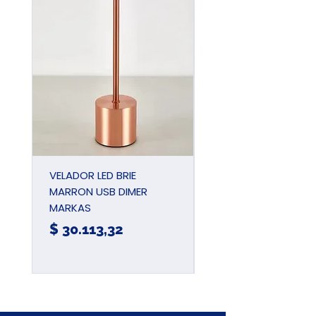
VELADOR LED BRIE
PINZA UNIVERSAL
MARRON USB DIMER
AIISLADA 180MM 7
MARKAS
JDPL1937
Precio
Precio
$ 30.113,32
$ 15.780,57